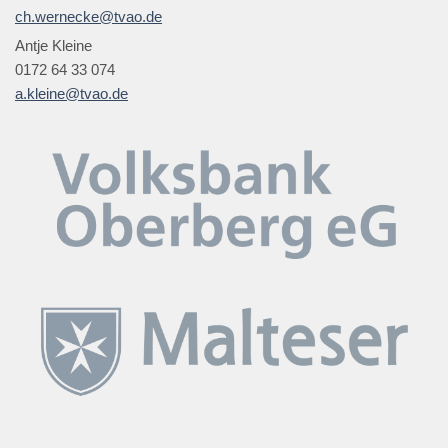
ch.wernecke@tvao.de
Antje Kleine
0172 64 33 074
a.kleine@tvao.de